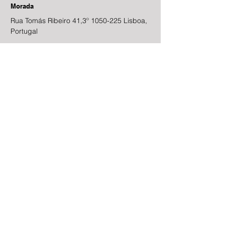
Morada
Rua Tomás Ribeiro 41,3º
1050-225
Lisboa,
Portugal
Email
geral@absroc.pt
Telefone
213 571 635
(Custo de chamada para a rede fixa
nacional)
Horário
09h30m–13h00m | 14h00m–18h30m
Contacte-nos
Nome